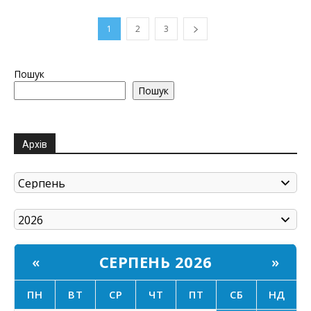
1
2
3
Пошук
Пошук
Архів
СЕРПЕНЬ 2026
«
»
ПН
ВТ
СР
ЧТ
ПТ
СБ
НД