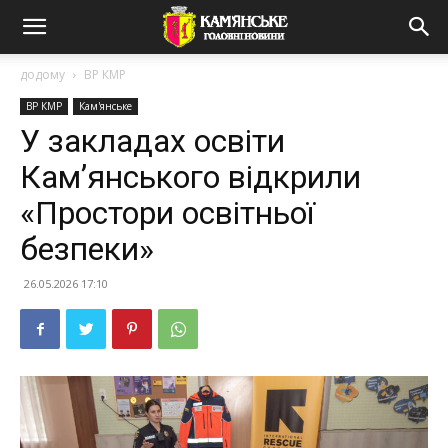
додому
ВР КМР
ВР КМР
Кам'янське
У закладах освіти
Камʼянського відкрили
«Простори освітньої
безпеки»
26.05.2026 17:10