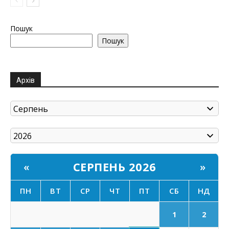
Пошук
Пошук
Архів
СЕРПЕНЬ 2026
«
»
ПН
ВТ
СР
ЧТ
ПТ
СБ
НД
1
2