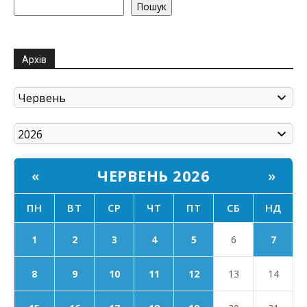
Пошук
Архів
ЧЕРВЕНЬ 2026
«
»
ПН
ВТ
СР
ЧТ
ПТ
СБ
НД
1
2
3
4
5
6
7
8
9
10
11
12
13
14