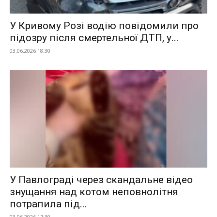
У Кривому Розі водію повідомили про
підозру після смертельної ДТП, у...
03.06.2026 18:30
У Павлограді через скандальне відео
знущання над котом неповнолітня
потрапила під...
03.06.2026 17:30