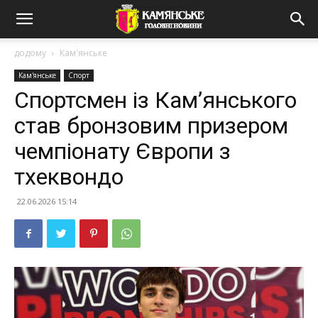
додому
Кам'янське
Кам'янське
Спорт
Спортсмен із Кам’янського
став бронзовим призером
чемпіонату Європи з
тхеквондо
22.06.2026 15:14