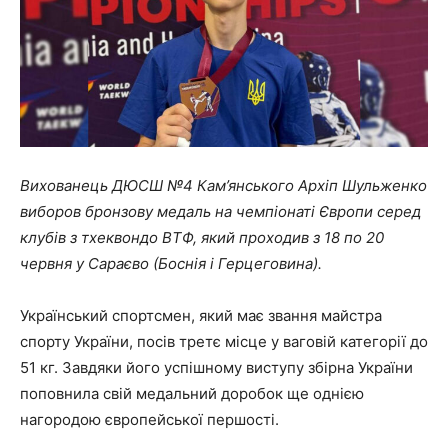
Вихованець ДЮСШ №4 Кам’янського Архіп Шульженко
виборов бронзову медаль на чемпіонаті Європи серед
клубів з тхеквондо ВТФ, який проходив з 18 по 20
червня у Сараєво (Боснія і Герцеговина).
Український спортсмен, який має звання майстра
спорту України, посів третє місце у ваговій категорії до
51 кг. Завдяки його успішному виступу збірна України
поповнила свій медальний доробок ще однією
нагородою європейської першості.