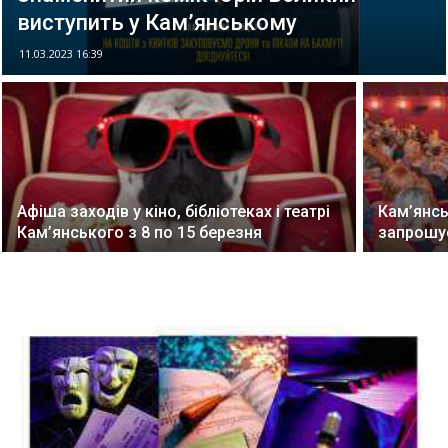
виступить у Кам’янському
11.03.2023 16:39
Афіша заходів у кіно, бібліотеках і театрі
Кам’янсь
Кам’янського з 8 по 15 березня
запрошує