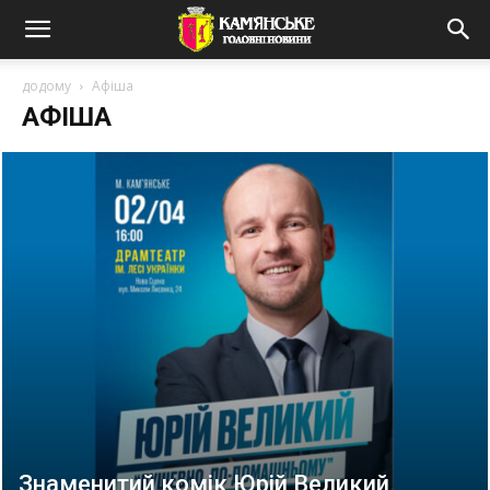
додому
Афіша
АФІША
Знаменитий комік Юрій Великий