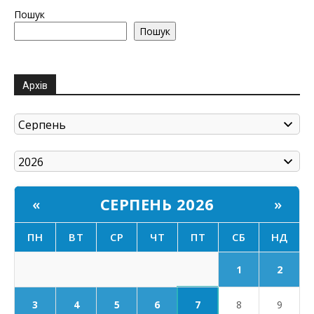
Пошук
Пошук
Архів
СЕРПЕНЬ 2026
«
»
ПН
ВТ
СР
ЧТ
ПТ
СБ
НД
1
2
7
3
4
5
6
8
9