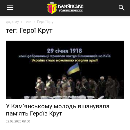
додому
теги
Герої Крут
тег: Герої Крут
У Кам’янському молодь вшанувала
пам’ять Героїв Крут
02.02.2020 08:00