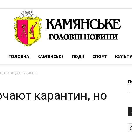
ГОЛОВНА
КАМ’ЯНСЬКЕ
ПОДІЇ
СПОРТ
КУЛЬТУ
Портал
, но не для туристов
П
очают карантин, но
міста