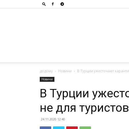
додому
Новини
В Турции ужесточают карантин
Новини
В Турции ужест
не для туристов
24.11.2020 12:40