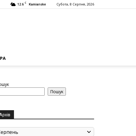
C
12.6
Субота, 8 Серпня, 2026
Kamianske
РА
ошук
Пошук
Архів