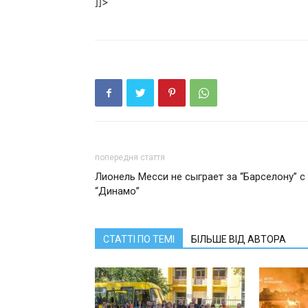
]]>
попередня стаття
Лионель Месси не сыграет за “Барселону” с
“Динамо”
СТАТТІ ПО ТЕМІ
БІЛЬШЕ ВІД АВТОРА