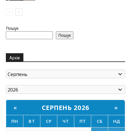
Пошук
Пошук
Архів
СЕРПЕНЬ 2026
«
»
ПН
ВТ
СР
ЧТ
ПТ
СБ
НД