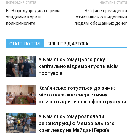
попередня стаття
наступна стаття
ВОЗ предупредила о риске
В Офисе президента
эпидемии кори и
отчитались о выделении
полиомиелита
людям обещанных денег
СТАТТІ ПО ТЕМІ
БІЛЬШЕ ВІД АВТОРА
У Кам’янському цього року
капітально відремонтують вісім
тротуарів
Кам’янське готується до зими:
місто посилює енергетичну
стійкість критичної інфраструктури
У Кам’янському розпочали
реконструкцію Меморіального
комплексу на Майдані Героїв