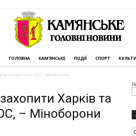
ГОЛОВНА
КАМ’ЯНСЬКЕ
ПОДІЇ
СПОРТ
КУЛЬТУ
Портал
ків та оточити сили ООС, – Міноборони
П
 захопити Харків та
ОС, – Міноборони
міста