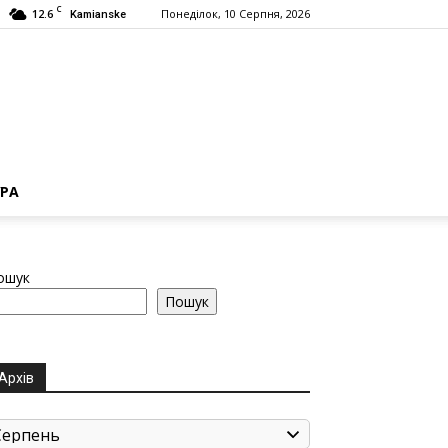
C
12.6
Понеділок, 10 Серпня, 2026
Kamianske
РА
ошук
Пошук
Архів