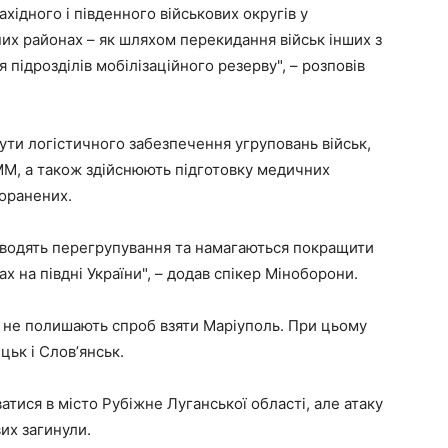
хідного і південного військових округів у
х районах – як шляхом перекидання військ інших з
я підрозділів мобілізаційного резерву", – розповів
ти логістичного забезпечення угруповань військ,
ММ, а також здійснюють підготовку медичних
поранених.
роводять перегрупування та намагаються покращити
 на півдні України", – додав спікер Міноборони.
и не полишають спроб взяти Маріуполь. При цьому
ьк і Словʼянськ.
тися в місто Рубіжне Луганської області, але атаку
вих загинули.