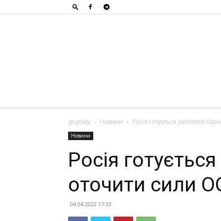
додому
Новини
Росія готується захопити Хар
Новини
Росія готується
оточити сили О
04.04.2022 17:33