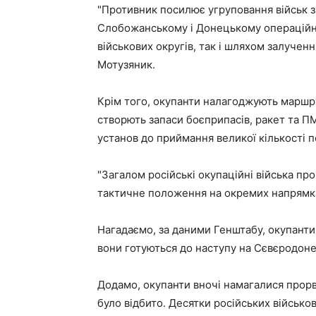
"Противник посилює угруповання військ за
Слобожанському і Донецькому операційни
військових округів, так і шляхом залученн
Мотузяник.
Крім того, окупанти налагоджують маршру
створють запаси боєприпасів, ракет та П
установ до приймання великої кількості 
"Загалом російські окупаційні війська п
тактичне положення на окремих напрямках
Нагадаємо, за даними Генштабу, окупант
вони готуються до наступу на Сєвєродонец
Додамо, окупанти вночі намагалися прорва
було відбито. Десятки російських військо