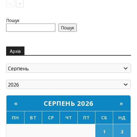
Пошук
Пошук
Архів
СЕРПЕНЬ 2026
«
»
ПН
ВТ
СР
ЧТ
ПТ
СБ
НД
1
2