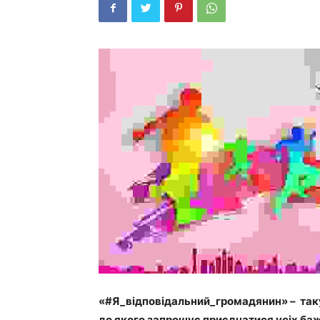
«#Я_відповідальний_громадянин» – таку
до якого запрошує приєднатися усіх ба