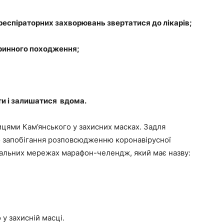
респіраторних захворювань звертатися до лікарів;
аринного походження;
ти і залишатися вдома.
ицями Кам’янського у захисних масках. Задля
 запобігання розповсюдженню коронавірусної
іальних мережах марафон-челендж, який має назву:
у захисній масці.