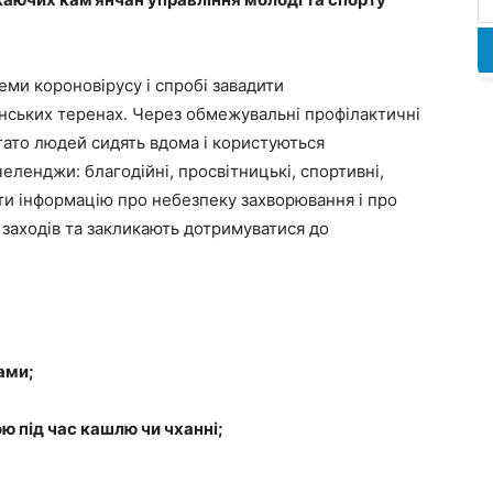
теми короновірусу і спробі завадити
ських теренах. Через обмежувальні профілактичні
агато людей сидять вдома і користуються
еленджи: благодійні, просвітницькі, спортивні,
ти інформацію про небезпеку захворювання і про
заходів та закликають дотримуватися до
ами;
ю під час кашлю чи чханні;