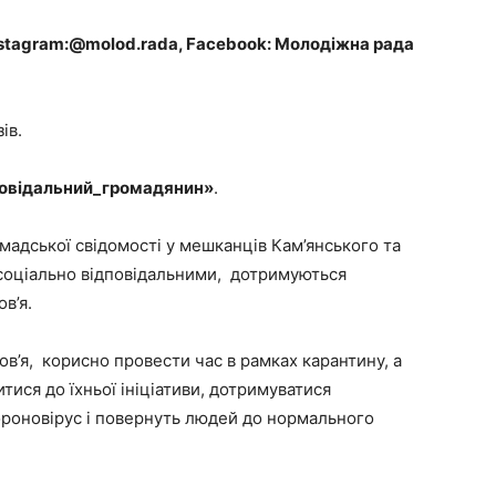
nstagram:@molod.rada, Facebook: Молодіжна рада
ів.
овідальний_громадянин»
.
адської свідомості у мешканців Кам’янського та
 соціально відповідальними, дотримуються
в’я.
в’я, корисно провести час в рамках карантину, а
ися до їхньої ініціативи, дотримуватися
ороновірус і повернуть людей до нормального