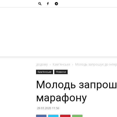
додому
Кам'янське
Молодь запрошує до інте
Кам'янське
Новини
Молодь запрошу
марафону
28.03.2020 11:56