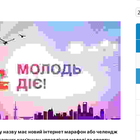
Кам'янське
 назву має новий інтернет марафон або челендж
жаючих кам’янчан управління молоді та спорту