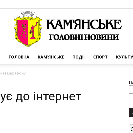
ГОЛОВНА
КАМ’ЯНСЬКЕ
ПОДІЇ
СПОРТ
КУЛЬТУ
Портал
рнет марафону
П
є до інтернет
міста