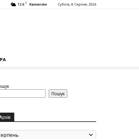
C
12.6
Субота, 8 Серпня, 2026
Kamianske
РА
ошук
Пошук
Архів