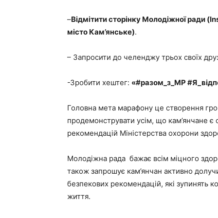
–
Відмітити сторінку Молодіжної ради (I
місто Кам’янське)
.
– Запросити до челенджу трьох своїх друз
-Зробити хештег:
«#разом_з_МР #Я_відп
Головна мета марафону це створення гром
продемонструвати усім, що кам’янчане є
рекомендацій Міністерства охорони здоро
Молодіжна рада бажає всім міцного здоро
також запрошує кам’янчан активно долучит
безпекових рекомендацій, які зупинять к
життя.