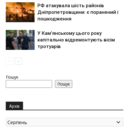
РФ атакувала шість районів
Дніпропетровщини: є поранений і
пошкодження
У Кам’янському цього року
капітально відремонтують вісім
тротуарів
Пошук
Пошук
Архів