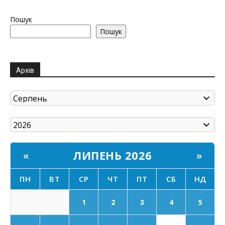
Пошук
Пошук
Архів
ЛИПЕНЬ 2026
«
»
ПН
ВТ
СР
ЧТ
ПТ
СБ
НД
1
2
3
4
5