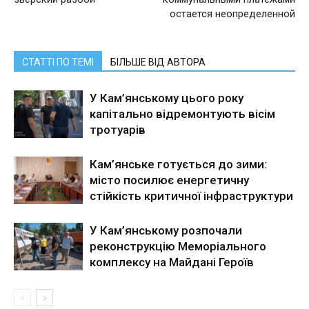
остается неопределенной
СТАТТІ ПО ТЕМІ
БІЛЬШЕ ВІД АВТОРА
У Кам’янському цього року
капітально відремонтують вісім
тротуарів
Кам’янське готується до зими:
місто посилює енергетичну
стійкість критичної інфраструктури
У Кам’янському розпочали
реконструкцію Меморіального
комплексу на Майдані Героїв