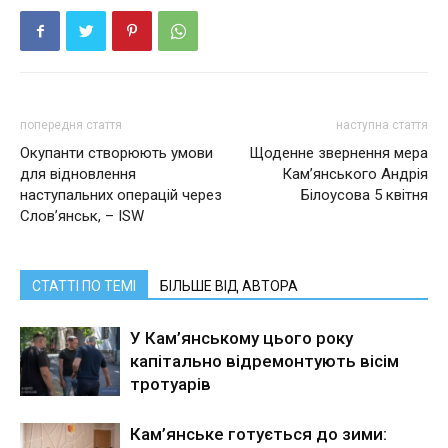
попередня стаття
наступна стаття
Окупанти створюють умови
Щоденне звернення мера
для відновлення
Кам’янського Андрія
наступальних операцій через
Білоусова 5 квітня
Слов’янськ, – ISW
СТАТТІ ПО ТЕМІ
БІЛЬШЕ ВІД АВТОРА
У Кам’янському цього року
капітально відремонтують вісім
тротуарів
Кам’янське готується до зими: