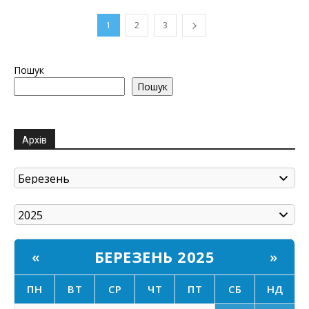
1
2
3
Пошук
Пошук
Архів
БЕРЕЗЕНЬ 2025
«
»
ПН
ВТ
СР
ЧТ
ПТ
СБ
НД