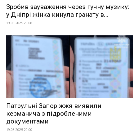
Зробив зауваження через гучну музику:
у Дніпрі жінка кинула гранату в...
19.03.2025 20:08
Патрульні Запоріжжя виявили
керманича з підробленими
документами
19.03.2025 20:00