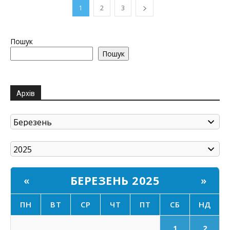
1
2
3
Пошук
Пошук
Архів
БЕРЕЗЕНЬ 2025
«
»
ПН
ВТ
СР
ЧТ
ПТ
СБ
НД
1
2