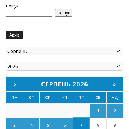
Пошук
Пошук
Архів
СЕРПЕНЬ 2026
«
»
ПН
ВТ
СР
ЧТ
ПТ
СБ
НД
1
2
7
3
4
5
6
8
9