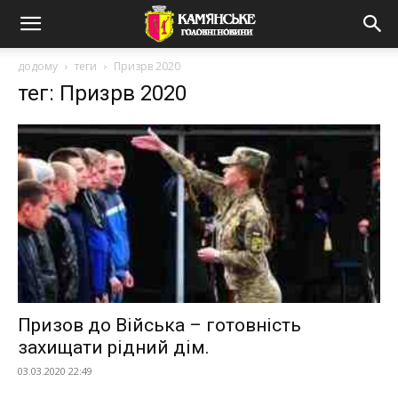
додому
теги
Призрв 2020
тег: Призрв 2020
Призов до Війська – готовність
захищати рідний дім.
03.03.2020 22:49