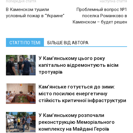
попередня стаття
наступна стаття
В Каменском тушили
Проблемный вопрос №1
условный пожар в “Украине”
поселка Романково в
Каменском – будет решен
СТАТТІ ПО ТЕМІ
БІЛЬШЕ ВІД АВТОРА
У Кам’янському цього року
капітально відремонтують вісім
тротуарів
Кам’янське готується до зими:
місто посилює енергетичну
стійкість критичної інфраструктури
У Кам’янському розпочали
реконструкцію Меморіального
комплексу на Майдані Героїв