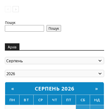
Пошук
Пошук
Архів
СЕРПЕНЬ 2026
«
»
ПН
ВТ
СР
ЧТ
ПТ
СБ
НД