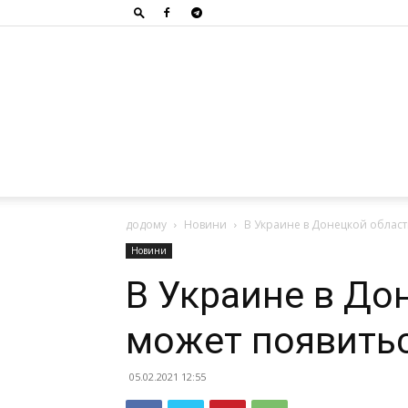
додому
Новини
В Украине в Донецкой облас
Новини
В Украине в До
может появить
05.02.2021 12:55