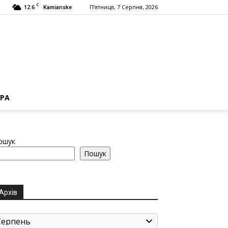
C
12.6
П’ятниця, 7 Серпня, 2026
Kamianske
РА
ошук
Пошук
Архів