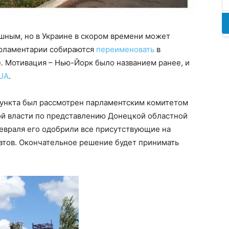
шным, но в Украине в скором времени может
арламентарии собираются
переименовать
в
. Мотивация – Нью-Йорк было названием ранее, и
UA
.
ункта был рассмотрен парламентским комитетом
ой власти по представлению Донецкой областной
евраля его одобрили все присутствующие на
атов. Окончательное решение будет принимать