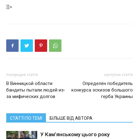
]]>
попередня стаття
наступна стаття
В Винницкой области
Определён победитель
бандиты пытали людей из-
конкурса эскизов большого
за мифических долгов
герба Украины
СТАТТІ ПО ТЕМІ
БІЛЬШЕ ВІД АВТОРА
У Кам’янському цього року