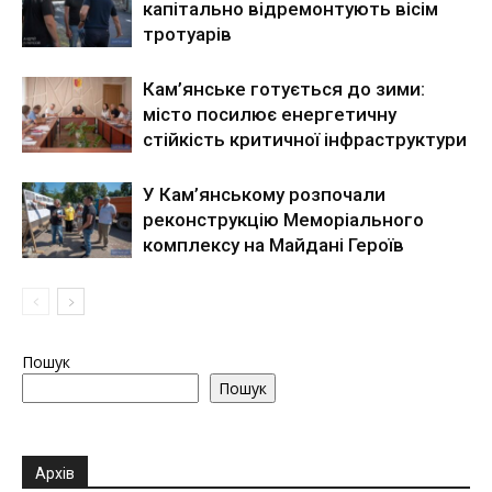
капітально відремонтують вісім
тротуарів
Кам’янське готується до зими:
місто посилює енергетичну
стійкість критичної інфраструктури
У Кам’янському розпочали
реконструкцію Меморіального
комплексу на Майдані Героїв
Пошук
Пошук
Архів