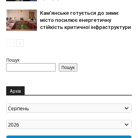
Кам’янське готується до зими:
місто посилює енергетичну
стійкість критичної інфраструктури
Пошук
Пошук
Архів