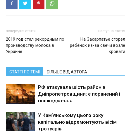
попередня стаття
наступна стаття
2019 год стал рекордным по
На Закарпатье сгорел
производству молока в
ребёнок из-за свечи возле
Украине
кровати
СТАТТІ ПО ТЕМІ
БІЛЬШЕ ВІД АВТОРА
РФ атакувала шість районів
Дніпропетровщини: є поранений і
пошкодження
У Кам’янському цього року
капітально відремонтують вісім
тротуарів