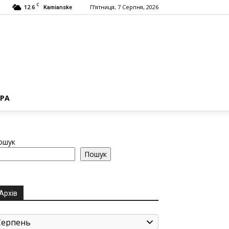
C
12.6
П’ятниця, 7 Серпня, 2026
Kamianske
РА
ошук
Пошук
Архів