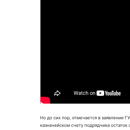
Но до сих пор, отмечается в заявлении Г
казначейском счету подрядчика остаток 