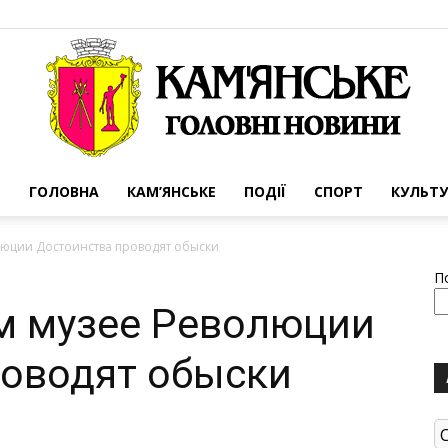
ГОЛОВНА
КАМ’ЯНСЬКЕ
ПОДІЇ
СПОРТ
КУЛЬТУ
Портал
юции Достоинства проводят обыски
П
м музее Революции
роводят обыски
міста