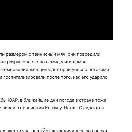
и размером с теннисный мяч, они повредили
ане разрушено около семидесяти домов.
 исчезновении женщины, которой унесло потоками
а госпитализировали после того, как его ударило
бы ЮАР, в ближайшие дни погода в стране тоже
е ливни в провинции Квазулу-Натал. Ожидаются
во жертв урагана «Йота» увеличилось до сорока.