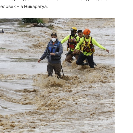
еловек – в Никарагуа.