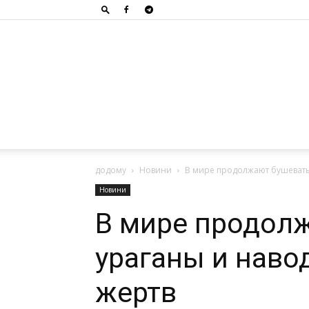
додому
Новини
В мире продолжают бушевать
Новини
В мире продол
ураганы и наво
жертв