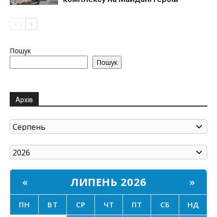
Пошук
Пошук
Архів
ЛИПЕНЬ 2026
«
»
ПН
ВТ
СР
ЧТ
ПТ
СБ
НД