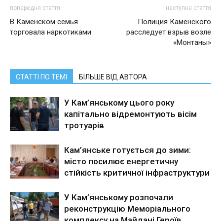
попередня стаття
наступна стаття
В Каменском семья
Полиция Каменского
торговала наркотиками
расследует взрыв возле
«Монтаны»
СТАТТІ ПО ТЕМІ
БІЛЬШЕ ВІД АВТОРА
У Кам’янському цього року
капітально відремонтують вісім
тротуарів
Кам’янське готується до зими:
місто посилює енергетичну
стійкість критичної інфраструктури
У Кам’янському розпочали
реконструкцію Меморіального
комплексу на Майдані Героїв