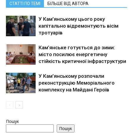
СТАТТІ ПО ТЕМІ
БІЛЬШЕ ВІД АВТОРА
У Кам’янському цього року
капітально відремонтують вісім
тротуарів
Кам’янське готується до зими:
місто посилює енергетичну
стійкість критичної інфраструктури
У Кам’янському розпочали
реконструкцію Меморіального
комплексу на Майдані Героїв
Пошук
Пошук