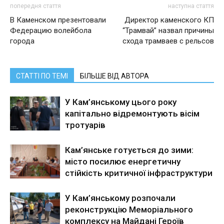
попередня стаття
наступна стаття
В Каменском презентовали
Директор каменского КП
Федерацию волейбола
“Трамвай” назвал причины
города
схода трамваев с рельсов
СТАТТІ ПО ТЕМІ
БІЛЬШЕ ВІД АВТОРА
У Кам’янському цього року
капітально відремонтують вісім
тротуарів
Кам’янське готується до зими:
місто посилює енергетичну
стійкість критичної інфраструктури
У Кам’янському розпочали
реконструкцію Меморіального
комплексу на Майдані Героїв