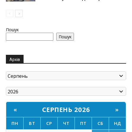
Пошук
Пошук
Архів
СЕРПЕНЬ 2026
«
»
ПН
ВТ
СР
ЧТ
ПТ
СБ
НД