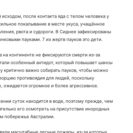
 исходом, после контакта яда с телом человека у
сильное покалывание в месте укуса, учащённое
ения, рвота и судороги. В Сиднее зафиксированы
нковыми пауками. 7 из жертв пауков это дети.
да на континенте не фиксируются смерти из-за
отали особенный антидот, который повышает шансы
му критично важно собирать пауков, чтобы можно
порцию противоядия для людей, поскольку
е, ожидается огромное и более агрессивное.
ении суток находится в воде, поэтому прежде, чем
ательно его осмотреть на присутствие инородных
ом побережье Австралии.
евали масштабные лесные пожары, из-за которых