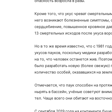
опасность возросла в разы.
Кроме того, что укус чреват смертельным
него возникают болезненные симптомы, 
сердцебиение, повышенное кровяное давл
13 смертельных исходов после укуса воро
Но в то же время известно, что с 1981 го
укусов пауков, поскольку медики разраб
на то, что человек останется жив. Поэто
было разработать новую (более свежую) 
количество особей, оказавшихся на земл
Отмечается, что паук способен на протяж
нырять в бассейн, учёные советуют вним
тел. Чаще всего они обитают на восточн
С сентября 2019 года на континенте буш