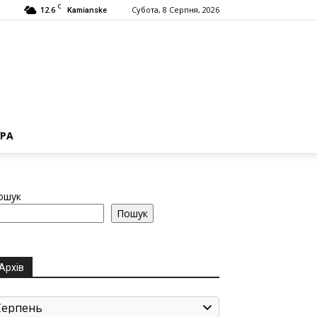
C
12.6
Субота, 8 Серпня, 2026
Kamianske
РА
ошук
Пошук
Архів