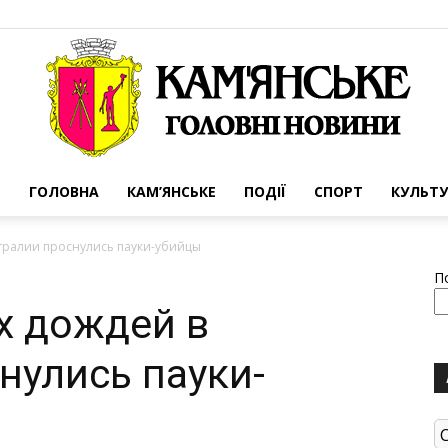
ГОЛОВНА
КАМ’ЯНСЬКЕ
ПОДІЇ
СПОРТ
КУЛЬТУ
Портал
стралии проснулись пауки-убийцы
П
х дождей в
нулись пауки-
міста