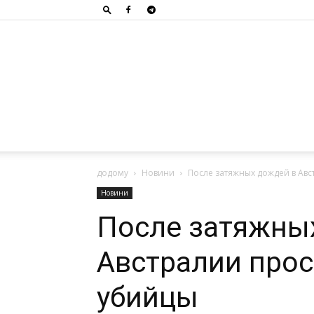
додому
Новини
После затяжных дождей в Ав
Новини
После затяжны
Австралии прос
убийцы