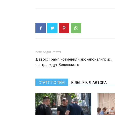
попередня стаття
Давос: Трамп «отменил» эко-апокалипсис,
завтра ждут Зеленского
СТАТТІ ПО ТЕМІ
БІЛЬШЕ ВІД АВТОРА