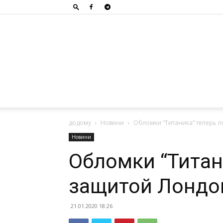
додому
Новини
Обломки “Титаника” теперь 
Новини
Обломки “Титан
защитой Лондо
21.01.2020 18:26