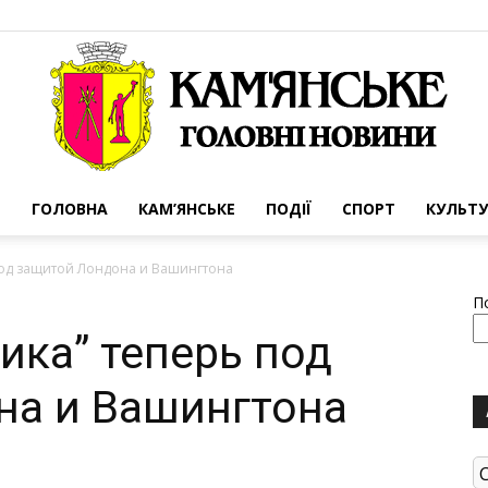
ГОЛОВНА
КАМ’ЯНСЬКЕ
ПОДІЇ
СПОРТ
КУЛЬТУ
Портал
под защитой Лондона и Вашингтона
П
ика” теперь под
на и Вашингтона
міста