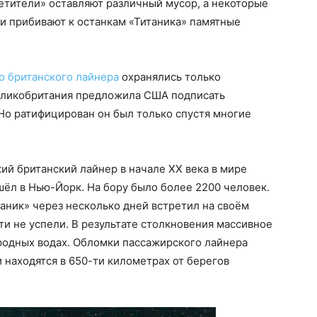
етители» оставляют различный мусор, а некоторые
и прибивают к останкам «Титаника» памятные
о британского лайнера
охранялись только
еликобритания предложила США подписать
 Но ратифицирован он был только спустя многие
й британский лайнер в начале ХХ века в мире
шёл в Нью-Йорк. На бору было более 2200 человек.
таник» через несколько дней встретил на своём
ти не успели. В результате столкновения массивное
родных водах. Обломки пассажирского лайнера
 находятся в 650-ти километрах от берегов