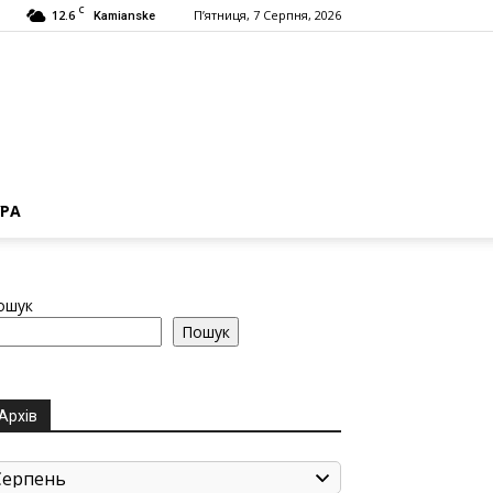
C
12.6
П’ятниця, 7 Серпня, 2026
Kamianske
РА
ошук
Пошук
Архів