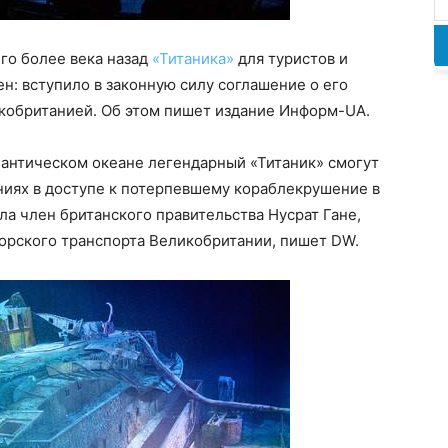
его более века назад
«Титаника»
для туристов и
н: вступило в законную силу соглашение о его
кобританией. Об этом пишет издание Информ-UA.
лантическом океане легендарный «Титаник» смогут
ниях в доступе к потерпевшему кораблекрушение в
ла член британского правительства Нусрат Гане,
морского транспорта Великобритании, пишет DW.