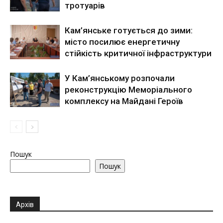
тротуарів
Кам’янське готується до зими:
місто посилює енергетичну
стійкість критичної інфраструктури
У Кам’янському розпочали
реконструкцію Меморіального
комплексу на Майдані Героїв
Пошук
Пошук
Архів