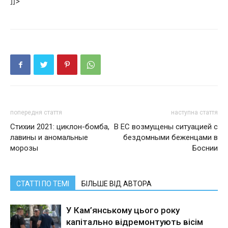
]]>
попередня стаття
наступна стаття
Стихии 2021: циклон-бомба,
В ЕС возмущены ситуацией с
лавины и аномальные
бездомными беженцами в
морозы
Боснии
СТАТТІ ПО ТЕМІ
БІЛЬШЕ ВІД АВТОРА
У Кам’янському цього року
капітально відремонтують вісім