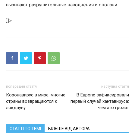
вызывают разрушительные наводнения и оползни.
]]>
попередня стаття
наступна стаття
Коронавирус в мире: многие
В Европе зафиксировали
страны возвращаются к
первый случай хантавируса:
локдауну
чем это грозит
СТАТТІ ПО ТЕМІ
БІЛЬШЕ ВІД АВТОРА