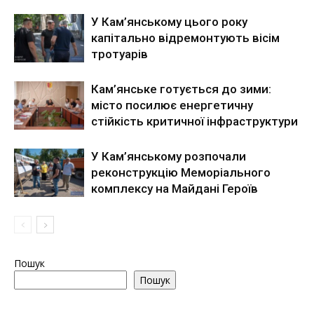
У Кам’янському цього року
капітально відремонтують вісім
тротуарів
Кам’янське готується до зими:
місто посилює енергетичну
стійкість критичної інфраструктури
У Кам’янському розпочали
реконструкцію Меморіального
комплексу на Майдані Героїв
Пошук
Пошук