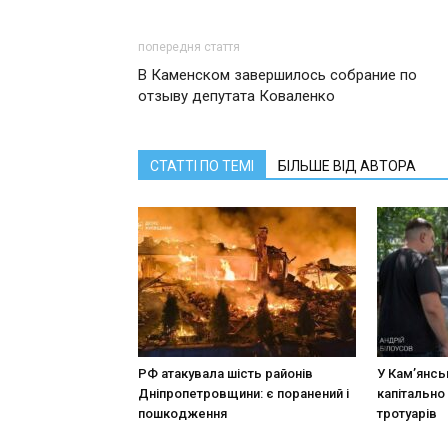
попередня стаття
В Каменском завершилось собрание по
отзыву депутата Коваленко
СТАТТІ ПО ТЕМІ
БІЛЬШЕ ВІД АВТОРА
РФ атакувала шість районів
У Кам’янсь
Дніпропетровщини: є поранений і
капітально
пошкодження
тротуарів