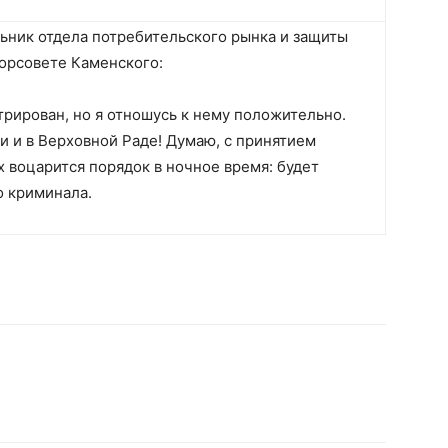
льник отдела потребительского рынка и защиты
горсовете Каменского:
трирован, но я отношусь к нему положительно.
и и в Верховной Раде! Думаю, с принятием
х воцарится порядок в ночное время: будет
о криминала.