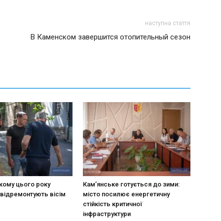
наступна стаття
В Каменском завершится отопительный сезон
кому цього року
Кам’янське готується до зими:
 відремонтують вісім
місто посилює енергетичну
стійкість критичної
інфраструктури