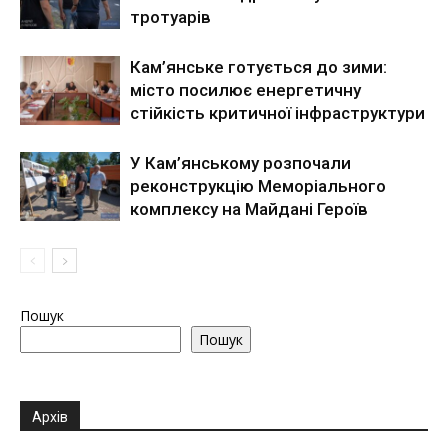
тротуарів
Кам’янське готується до зими:
місто посилює енергетичну
стійкість критичної інфраструктури
У Кам’янському розпочали
реконструкцію Меморіального
комплексу на Майдані Героїв
Пошук
Пошук
Архів