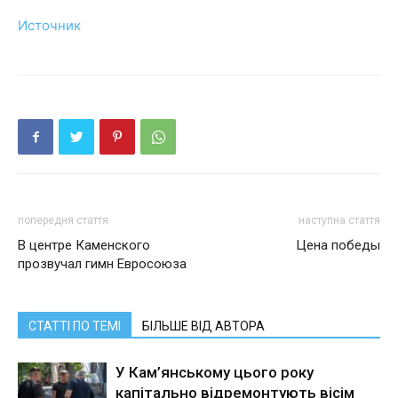
Источник
попередня стаття
наступна стаття
В центре Каменского
Цена победы
прозвучал гимн Евросоюза
СТАТТІ ПО ТЕМІ
БІЛЬШЕ ВІД АВТОРА
У Кам’янському цього року
капітально відремонтують вісім