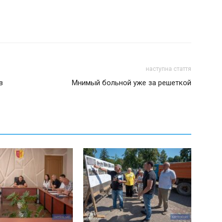
наступна стаття
в
Мнимый больной уже за решеткой