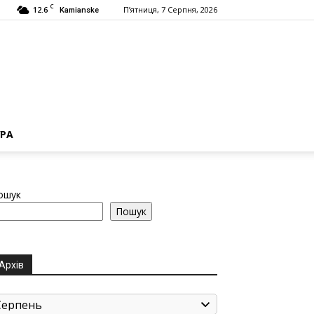
C
12.6
П’ятниця, 7 Серпня, 2026
Kamianske
РА
ошук
Пошук
Архів