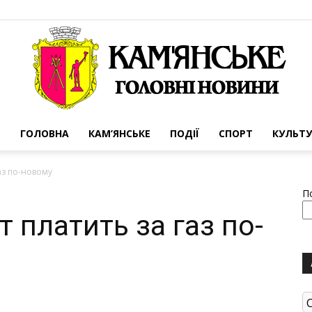
ГОЛОВНА
КАМ’ЯНСЬКЕ
ПОДІЇ
СПОРТ
КУЛЬТУ
Портал
аз по-новому
П
 платить за газ по-
міста