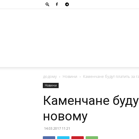
додому
Новини
Каменчане будут платить за г
Новини
Каменчане будут
новому
14.03.2017 11:21