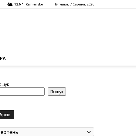
C
12.6
П’ятниця, 7 Серпня, 2026
Kamianske
РА
ошук
Пошук
Архів