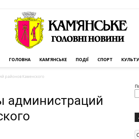
ГОЛОВНА
КАМ’ЯНСЬКЕ
ПОДІЇ
СПОРТ
КУЛЬТУ
Портал
ций районов Каменского
П
вы администраций
ского
міста