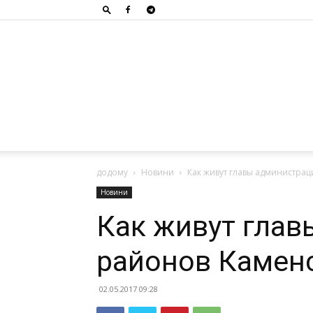
додому
Новини
Как живут главы администра
Новини
Как живут гла
районов Камен
02.05.2017 09:28