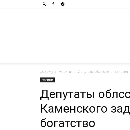
додому
Новини
Депутаты облсовета из Камен
Новини
Депутаты облсо
Каменского за
богатство