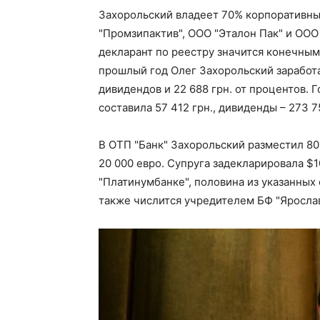
Захорольский владеет 70% корпоративных
"Промзипактив", ООО "Эталон Пак" и ООО 
декларант по реестру значится конечны
прошлый год Олег Захорольский заработал
дивидендов и 22 688 грн. от процентов. 
составила 57 412 грн., дивиденды – 273 75
В ОТП "Банк" Захорольский разместил 80
20 000 евро. Супруга задекларировала $1
"Платинумбанке", половина из указанных
также числится учредителем БФ "Яросла