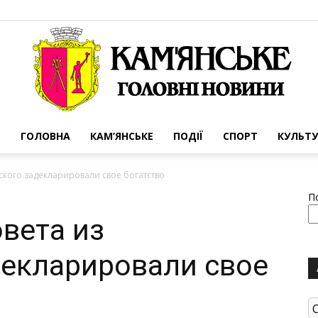
ГОЛОВНА
КАМ’ЯНСЬКЕ
ПОДІЇ
СПОРТ
КУЛЬТУ
Портал
ского задекларировали свое богатство
П
вета из
декларировали свое
міста