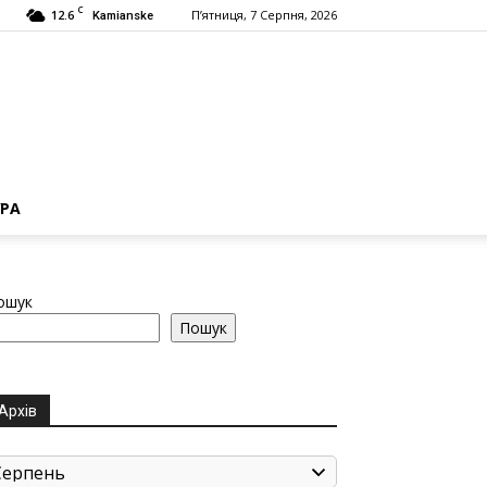
C
12.6
П’ятниця, 7 Серпня, 2026
Kamianske
РА
ошук
Пошук
Архів