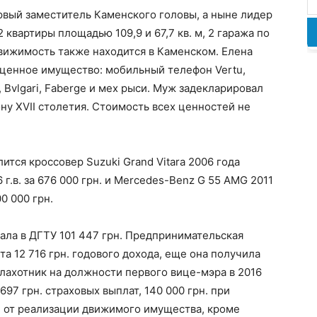
рвый заместитель Каменского головы, а ныне лидер
квартиры площадью 109,9 и 67,7 кв. м, 2 гаража по
едвижимость также находится в Каменском. Елена
 ценное имущество: мобильный телефон Vertu,
Bvlgari, Faberge и мех рыси. Муж задекларировал
ону XVII столетия. Стоимость всех ценностей не
ится кроссовер Suzuki Grand Vitara 2006 года
6 г.в. за 676 000 грн. и Mercedes-Benz G 55 AMG 2011
00 000 грн.
ала в ДГТУ 101 447 грн. Предпринимательская
а 12 716 грн. годового дохода, еще она получила
Плахотник на должности первого вице-мэра в 2016
697 грн. страховых выплат, 140 000 грн. при
. от реализации движимого имущества, кроме