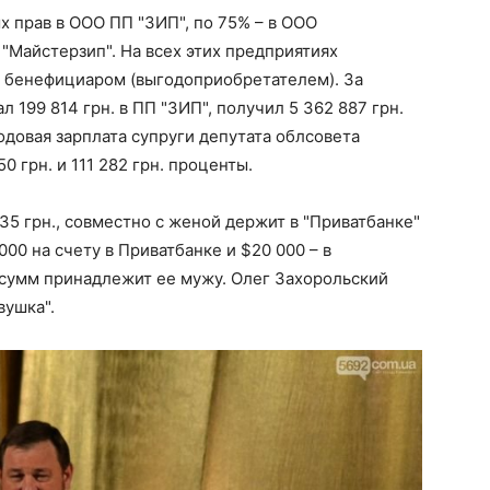
 прав в ООО ПП "ЗИП", по 75% – в ООО
"Майстерзип". На всех этих предприятиях
м бенефициаром (выгодоприобретателем). За
 199 814 грн. в ПП "ЗИП", получил 5 362 887 грн.
Годовая зарплата супруги депутата облсовета
0 грн. и 111 282 грн. проценты.
35 грн., совместно с женой держит в "Приватбанке"
000 на счету в Приватбанке и $20 000 – в
 сумм принадлежит ее мужу. Олег Захорольский
вушка".