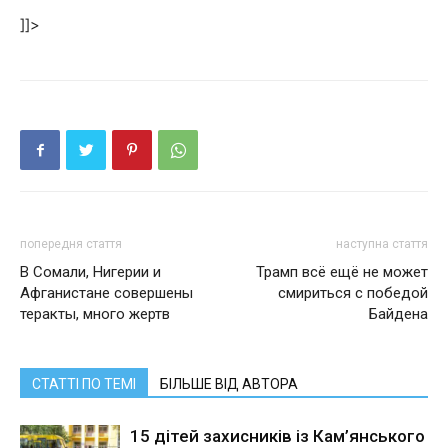
]]>
попередня стаття
наступна стаття
В Сомали, Нигерии и
Трамп всё ещё не может
Афганистане совершены
смириться с победой
теракты, много жертв
Байдена
СТАТТІ ПО ТЕМІ
БІЛЬШЕ ВІД АВТОРА
15 дітей захисників із Кам’янського