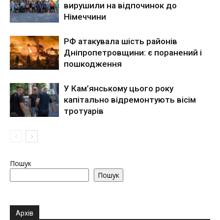
вирушили на відпочинок до
Німеччини
РФ атакувала шість районів
Дніпропетровщини: є поранений і
пошкодження
У Кам’янському цього року
капітально відремонтують вісім
тротуарів
Пошук
Пошук
Архів