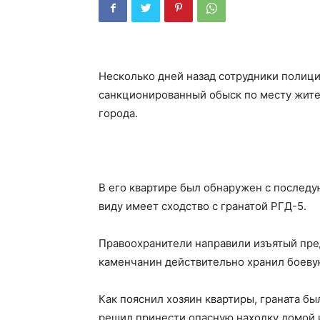
Несколько дней назад сотрудники полиц
санкционированный обыск по месту жит
города.
В его квартире был обнаружен с послед
виду имеет сходство с гранатой РГД-5.
Правоохранители направили изъятый пред
каменчанин действительно хранил боеву
Как пояснил хозяин квартиры, граната б
решил принести опасную находку домой и