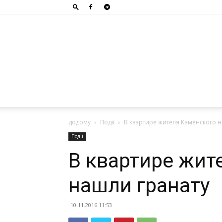
додому
Події
В квартире жителя Каменского 
Події
В квартире жит
нашли гранату
10.11.2016 11:53