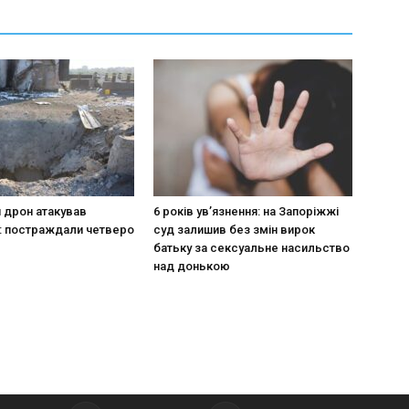
 дрон атакував
6 років увʼязнення: на Запоріжжі
: постраждали четверо
суд залишив без змін вирок
батьку за сексуальне насильство
над донькою