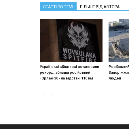
СТАТТІ ПО ТЕМІ
БІЛЬШЕ ВІД АВТОРА
Українські військові встановили
Російський
рекорд, збивши російський
Запоріжжя
«Орлан-30» на відстані 110 км
людей