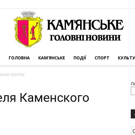
ГОЛОВНА
КАМ’ЯНСЬКЕ
ПОДІЇ
СПОРТ
КУЛЬТУ
Портал
нашли гранату
П
еля Каменского
міста