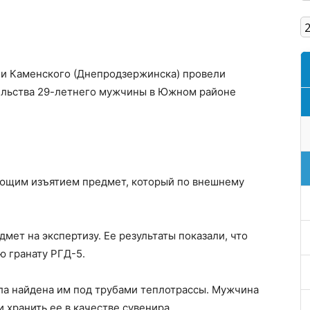
Кам'янське
ии Каменского (Днепродзержинска) провели
ельства 29-летнего мужчины в Южном районе
ующим изъятием предмет, который по внешнему
мет на экспертизу. Ее результаты показали, что
ю гранату РГД-5.
ыла найдена им под трубами теплотрассы. Мужчина
 хранить ее в качестве сувенира.