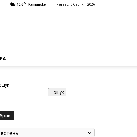
C
12.6
Четвер, 6 Серпня, 2026
Kamianske
РА
ошук
Пошук
Архів