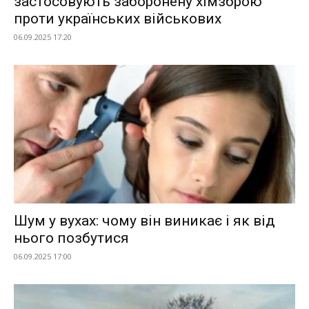
застосовують заборонену хімзброю
проти українських військових
06.09.2025 17:20
Шум у вухах: чому він виникає і як від
нього позбутися
06.09.2025 17:00