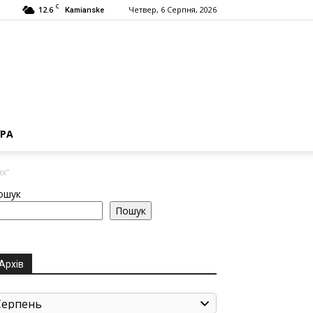
C
12.6
Четвер, 6 Серпня, 2026
Kamianske
РА
ях”
ошук
Пошук
Архів