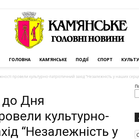
ГОЛОВНА
КАМ’ЯНСЬКЕ
ПОДІЇ
СПОРТ
КУЛЬТУ
Портал
жності провели культурно-патріотичний захід “Незалежність у наших серц
П
 до Дня
ровели культурно-
міста
хід “Незалежність у