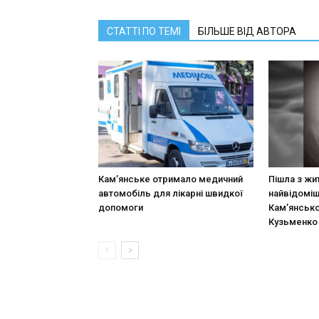
СТАТТІ ПО ТЕМІ
БІЛЬШЕ ВІД АВТОРА
Кам’янське отримало медичний
Пішла з жи
автомобіль для лікарні швидкої
найвідоміш
допомоги
Кам’янськ
Кузьменко