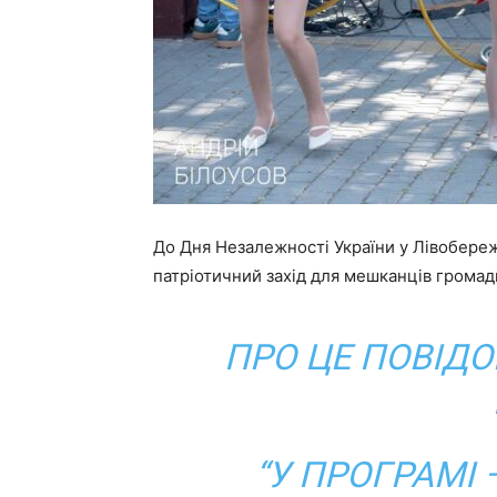
До Дня Незалежності України у Лівобере
патріотичний захід для мешканців громад
ПРО ЦЕ ПОВІД
“У ПРОГРАМІ