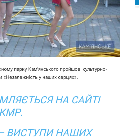
жному парку Камʼянського пройшов культурно-
и «Незалежність у наших серцях».
ОМЛЯЄТЬСЯ НА САЙТІ
КМР.
 — ВИСТУПИ НАШИХ