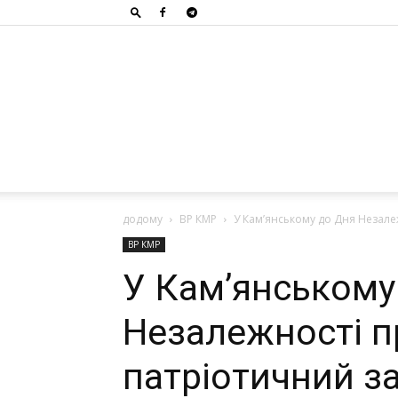
додому
ВР КМР
У Камʼянському до Дня Незале
ВР КМР
У Камʼянському
Незалежності п
патріотичний за