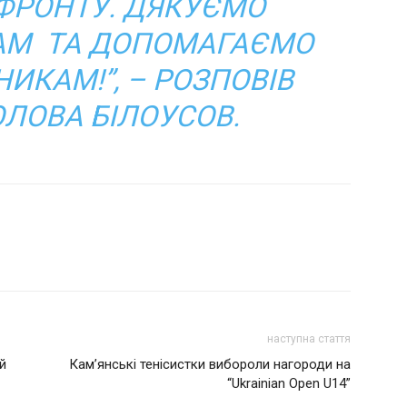
ФРОНТУ. ДЯКУЄМО
АМ ТА ДОПОМАГАЄМО
КАМ!”, – РОЗПОВІВ
ОЛОВА БІЛОУСОВ.
наступна стаття
й
Кам’янські тенісистки вибороли нагороди на
“Ukrainian Open U14”