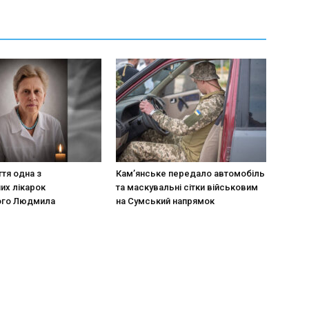
ття одна з
Кам’янське передало автомобіль
их лікарок
та маскувальні сітки військовим
ого Людмила
на Сумський напрямок