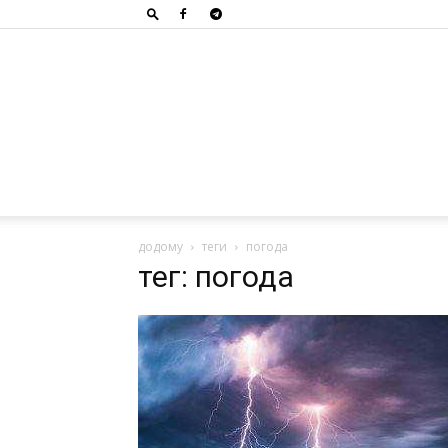
додому
теги
погода
тег: погода