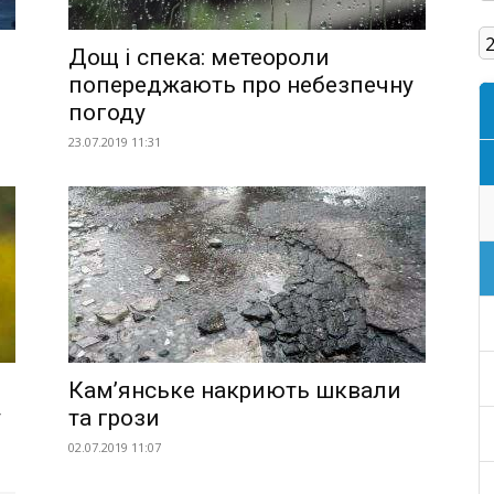
Кам'янське
Дощ і спека: метеороли
попереджають про небезпечну
погоду
23.07.2019 11:31
Кам’янське накриють шквали
у
та грози
02.07.2019 11:07