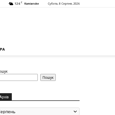
C
12.6
Субота, 8 Серпня, 2026
Kamianske
РА
ошук
Пошук
Архів