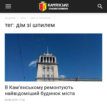
додому
теги
дім зі шпилем
тег: дім зі шпилем
В Кам’янському ремонтують
найвідоміший будинок міста
06.08.2019 17:52