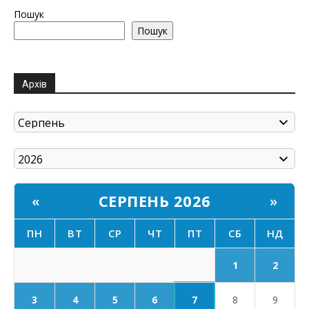
Пошук
Пошук
Архів
СЕРПЕНЬ 2026
«
»
ПН
ВТ
СР
ЧТ
ПТ
СБ
НД
1
2
7
3
4
5
6
8
9