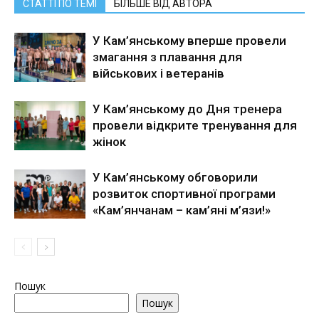
СТАТТІ ПО ТЕМІ
БІЛЬШЕ ВІД АВТОРА
У Кам’янському вперше провели
змагання з плавання для
військових і ветеранів
У Кам’янському до Дня тренера
провели відкрите тренування для
жінок
У Кам’янському обговорили
розвиток спортивної програми
«Кам’янчанам – кам’яні м’язи!»
Пошук
Пошук