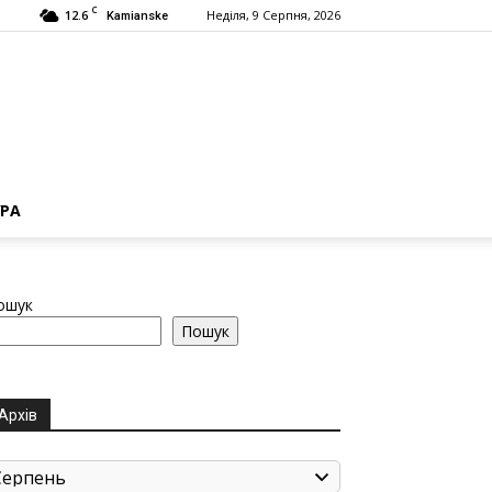
C
12.6
Неділя, 9 Серпня, 2026
Kamianske
РА
ошук
Пошук
Архів