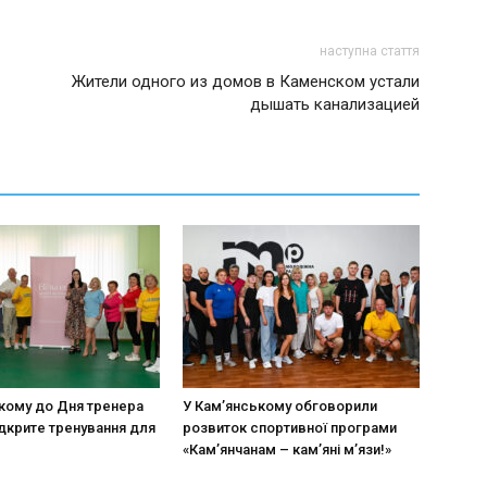
наступна стаття
Жители одного из домов в Каменском устали
дышать канализацией
кому до Дня тренера
У Кам’янському обговорили
дкрите тренування для
розвиток спортивної програми
«Кам’янчанам – кам’яні м’язи!»