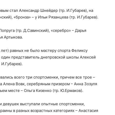
рвым стал Александр Шнейдер (тр. И.Губарев), на
кий), «бронза» – у Ильи Рязанцева (тр. И.Губарев).
опруга (тр. Д.Савинский), «серебро» – Дарья
ья Артыкова.
 лет) равных не было мастеру спорта Феликсу
 один представитель днепровской школы Алексей
 И.Губарев).
вались всего три спортсменки, причем все трое –
а Алена Вовк, серебряным призером – Анна Зозуля
ьем месте – Ольга Кизенко (тр. Ю.Ермаков).
ди девушек выступали опытные спортсменки,
аины в разных возрастных категориях – Анастасия