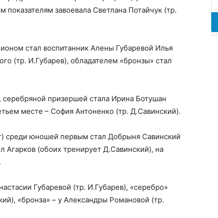
м показателям завоевала Светлана Потайчук (тр.
пионом стал воспитанник Алены Губаревой Илья
го (тр. И.Губарев), обладателем «бронзы» стал
, серебряной призершей стала Ирина Ботушан
етьем месте – София Антоненко (тр. Д.Савинский).
ет) среди юношей первым стал Добрыня Савинский
ил Агарков (обоих тренирует Д.Савинский), на
.
астасии Губаревой (тр. И.Губарев), «серебро»
кий), «бронза» – у Александры Романовой (тр.