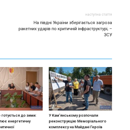
наступна стаття
На півдні України зберігається загроза
ракетних ударів по критичній інфраструктурі, –
ЗСУ
 готується до зими:
У Кам’янському розпочали
лює енергетичну
реконструкцію Меморіального
ритичної
комплексу на Майдані Героїв