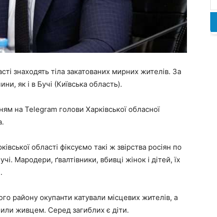
асті знаходять тіла закатованих мирних жителів. За
ни, як і в Бучі (Київська область).
ням на Telegram голови Харківської обласної
а.
ківської області фіксуємо такі ж звірства росіян по
і. Мародери, ґвалтівники, вбивці жінок і дітей, їх
.
кого району окупанти катували місцевих жителів, а
лили живцем. Серед загиблих є діти.