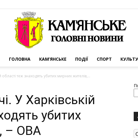
ГОЛОВНА
КАМ’ЯНСЬКЕ
ПОДІЇ
СПОРТ
КУЛЬТУ
Портал
кій області теж знаходять убитих мирних жителів,...
П
чі. У Харківській
ходять убитих
міста
, – ОВА