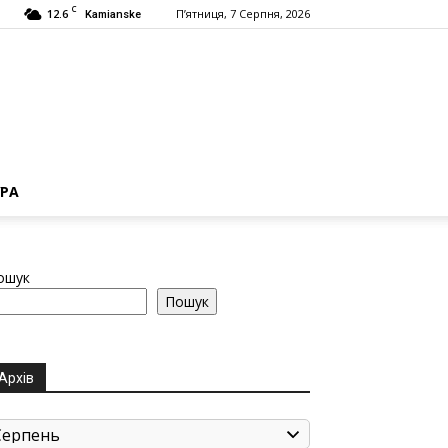
C
12.6
П’ятниця, 7 Серпня, 2026
Kamianske
РА
ошук
Пошук
Архів