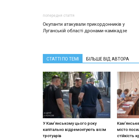
попередня стаття
Окупанти атакували прикордонників у
Луганській області дронами-камікадзе
СТАТТІ ПО ТЕМІ
БІЛЬШЕ ВІД АВТОРА
У Кам’янському цього року
Кам’янське
капітально відремонтують вісім
місто поси
тротуарів
стійкість к