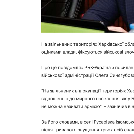
На звільнених територіях Харківської обл
оцінками влади, фіксуються військові злочи
Про це повідомляє РБК-Україна з посилан
військової адміністрації Олега Синєгубов
"На звільнених від окупації територіях Хар
відношенню до мирного населення, як у Буч
не можна називати армією", – зазначив він
За його словами, в селі Гусарівка Ізюмсь
після тривалого знущання трьох осіб спа