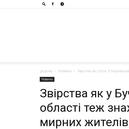
додому
Новини
Звірства як у Бучі. У Харківсь
Новини
Звірства як у Бу
області теж зна
мирних жителів