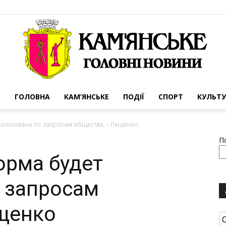
ГОЛОВНА
КАМ’ЯНСЬКЕ
ПОДІЇ
СПОРТ
КУЛЬТУ
Портал
ализована по запросам общества, – Лещенко
П
орма будет
 запросам
міста
ещенко