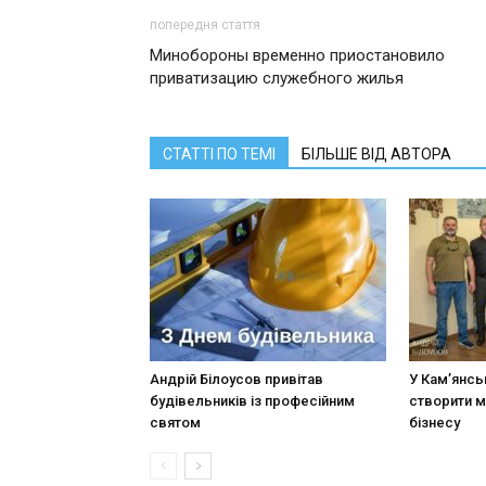
попередня стаття
Минобороны временно приостановило
приватизацию служебного жилья
СТАТТІ ПО ТЕМІ
БІЛЬШЕ ВІД АВТОРА
Андрій Білоусов привітав
У Кам’янсь
будівельників із професійним
створити 
святом
бізнесу