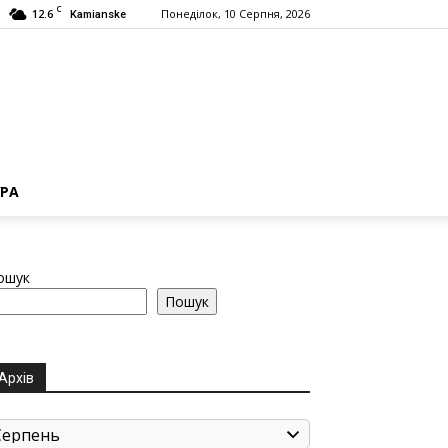
C
12.6
Понеділок, 10 Серпня, 2026
Kamianske
РА
ошук
Пошук
Архів