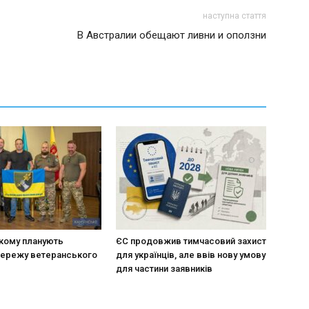
наступна стаття
В Австралии обещают ливни и оползни
кому планують
ЄС продовжив тимчасовий захист
мережу ветеранського
для українців, але ввів нову умову
для частини заявників