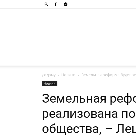
додому
Новини
Земельная реформа будет ре
Новини
Земельная реф
реализована по
общества, – Л