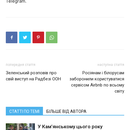
Telegram.
попередня стаття
наступна стаття
Зеленський розповів про
Росіянам і білорусам
свій виступ на Радбезі ООН
заборонили користуватися
сервісом Airbnb по всьому
світу
СТАТТІ ПО ТЕМІ
БІЛЬШЕ ВІД АВТОРА
У Кам’янському цього року