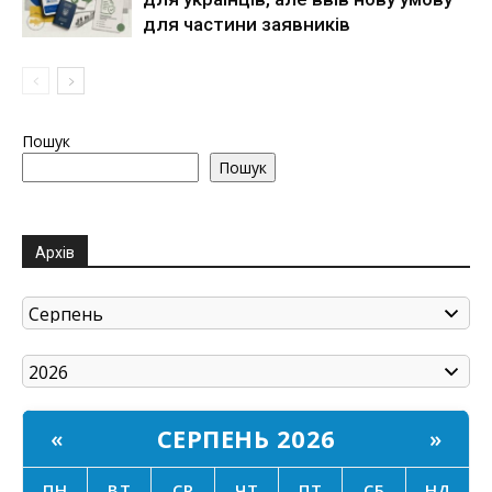
для частини заявників
Пошук
Пошук
Архів
СЕРПЕНЬ 2026
«
»
ПН
ВТ
СР
ЧТ
ПТ
СБ
НД