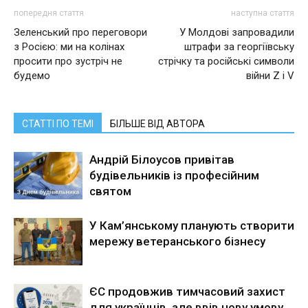
попередня стаття
наступна стаття
Зеленський про переговори
У Молдові запровадили
з Росією: ми на колінах
штрафи за георгіївську
просити про зустріч не
стрічку та російські символи
будемо
війни Z і V
СТАТТІ ПО ТЕМІ
БІЛЬШЕ ВІД АВТОРА
Андрій Білоусов привітав
будівельників із професійним
святом
У Кам’янському планують створити
мережу ветеранського бізнесу
ЄС продовжив тимчасовий захист
для українців, але ввів нову умову