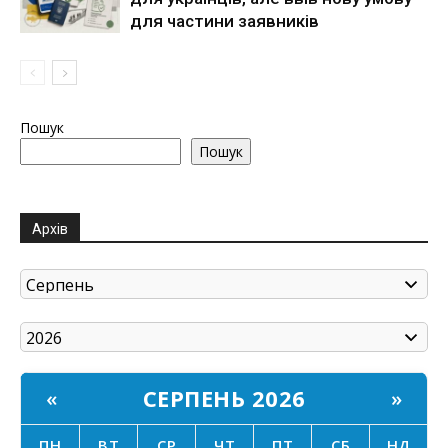
для частини заявників
Пошук
Пошук
Архів
СЕРПЕНЬ 2026
«
»
ПН
ВТ
СР
ЧТ
ПТ
СБ
НД