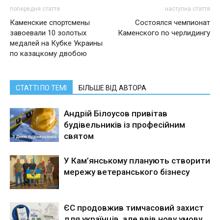
попередня стаття
наступна стаття
Каменские спортсмены
Состоялся чемпионат
завоевали 10 золотых
Каменского по черлидингу
медалей на Кубке Украины
по казацкому двобою
СТАТТІ ПО ТЕМІ
БІЛЬШЕ ВІД АВТОРА
Андрій Білоусов привітав
будівельників із професійним
святом
У Кам’янському планують створити
мережу ветеранського бізнесу
ЄС продовжив тимчасовий захист
для українців, але ввів нову умову