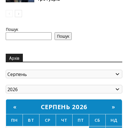
Пошук
Пошук
Архів
СЕРПЕНЬ 2026
«
»
ПН
ВТ
СР
ЧТ
ПТ
СБ
НД