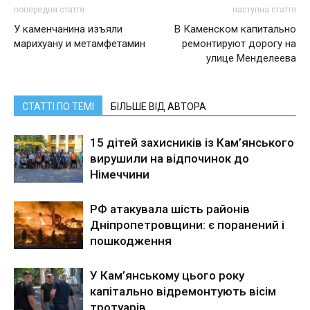
попередня стаття
наступна стаття
У каменчанина изъяли
В Каменском капитально
марихуану и метамфетамин
ремонтируют дорогу на
улице Менделеева
СТАТТІ ПО ТЕМІ
БІЛЬШЕ ВІД АВТОРА
15 дітей захисників із Кам’янського
вирушили на відпочинок до
Німеччини
РФ атакувала шість районів
Дніпропетровщини: є поранений і
пошкодження
У Кам’янському цього року
капітально відремонтують вісім
тротуарів